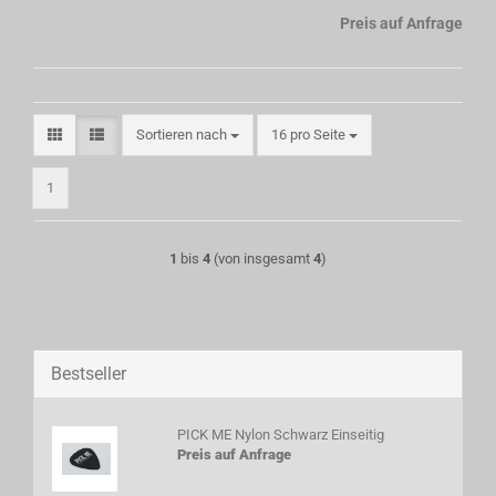
Preis auf Anfrage
Sortieren nach
pro Seite
Sortieren nach
16 pro Seite
1
1
bis
4
(von insgesamt
4
)
Bestseller
PICK ME Nylon Schwarz Einseitig
Preis auf Anfrage