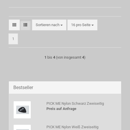
Sortieren nach
pro Seite
Sortieren nach
16 pro Seite
1
1
bis
4
(von insgesamt
4
)
Bestseller
PICK ME Nylon Schwarz Zweiseitig
Preis auf Anfrage
PICK ME Nylon Weiß Zweiseitig