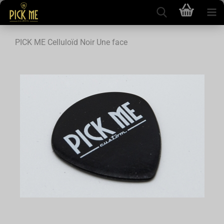
PICK ME Celluloïd Noir Une face