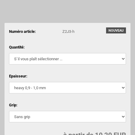
NOUVEAU
Numéro article:
Z2J3-h
Quantité:
Epaisseur:
Grip: